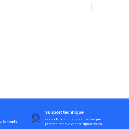
Support technique
nous offrons un support technique
après-vente
professionnel avant et après vente.