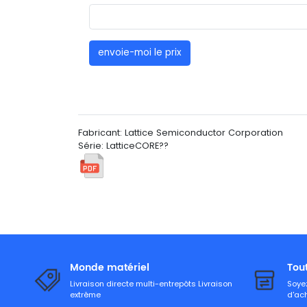
envoie-moi le prix
Fabricant: Lattice Semiconductor Corporation
Série: LatticeCORE??
Monde matériel
Tou
Livraison directe multi-entrepôts Livraison
Soyez
extrême
d'ac