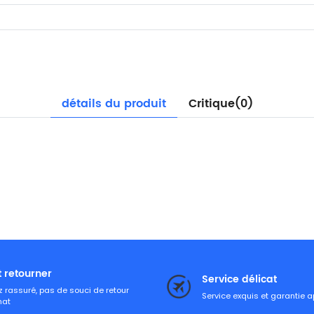
détails du produit
Critique(0)
t retourner
Service délicat
 rassuré, pas de souci de retour
Service exquis et garantie 
hat