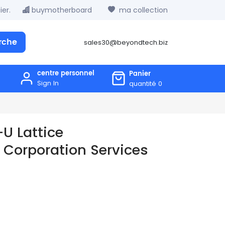
er.
buymotherboard
ma collection
rche
sales30@beyondtech.biz
centre personnel
Panier
Sign In
quantité
0
 Lattice
Corporation Services