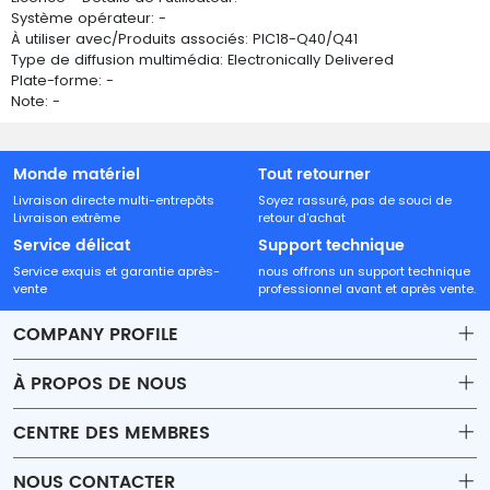
Système opérateur: -
À utiliser avec/Produits associés: PIC18-Q40/Q41
Type de diffusion multimédia: Electronically Delivered
Plate-forme: -
Note: -
Monde matériel
Tout retourner
Livraison directe multi-entrepôts
Soyez rassuré, pas de souci de
Livraison extrême
retour d'achat
Service délicat
Support technique
Service exquis et garantie après-
nous offrons un support technique
vente
professionnel avant et après vente.
COMPANY PROFILE
À PROPOS DE NOUS
Contact
CENTRE DES MEMBRES
Shipping
Account
NOUS CONTACTER