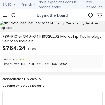
Nous expédions dans le
ma
$ USD
French
monde entier.
collection
FBP-PIC18-Q40-Q41-ISO26262 Microchip Technology
Services logiciels
$764.24
$0.00
en stock:
En stock
maquette:
FBP-PIC18-Q40-Q41-ISO26262
demander un devis
description de vos besoins