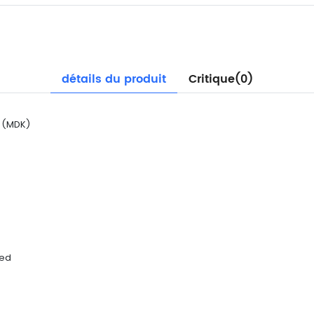
détails du produit
Critique(0)
t (MDK)
red