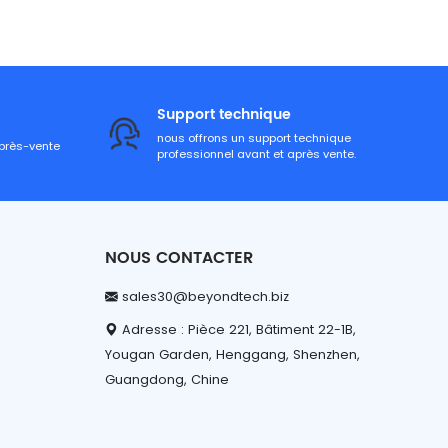
Support technique
nous offrons un support technique
après-vente
professionnel avant et après vente.
NOUS CONTACTER
sales30@beyondtech.biz
Adresse : Pièce 221, Bâtiment 22-1B,
Yougan Garden, Henggang, Shenzhen,
Guangdong, Chine