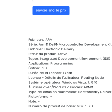
envoie-moi le prix
Fabricant: ARM
Série: Arm® Keil® Microcontroller Development Ki
Emballer: Electronic Delivery
Statut du produit: Active
Taper: Integrated Development Environment (IDE)
Applications: Programming
Édition: Plus
Durée de la licence: 1 Year
Licence - Détails de l'utilisateur: Floating Node
Système opérateur: Windows Vista, 7, 8 10
À utiliser avec/Produits associés: ARM®
Type de diffusion multimédia: Electronically Delive
Plate-forme: -
Note: -
Numéro de produit de base: MDKPL-KD