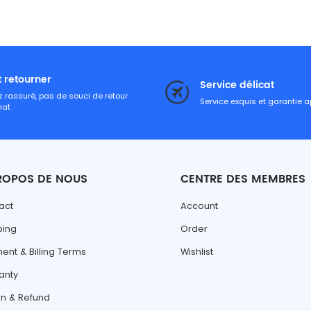
t retourner
Service délicat
 rassuré, pas de souci de retour
Service exquis et garantie 
hat
ROPOS DE NOUS
CENTRE DES MEMBRES
act
Account
ping
Order
ent & Billing Terms
Wishlist
anty
rn & Refund