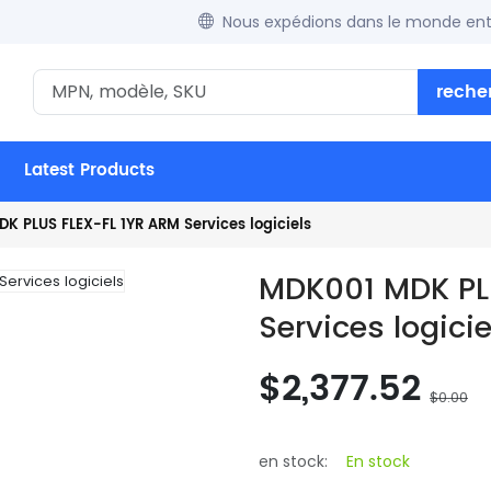
Nous expédions dans le monde enti
reche
Latest Products
K PLUS FLEX-FL 1YR ARM Services logiciels
MDK001 MDK PL
Services logicie
$2,377.52
$0.00
en stock:
En stock