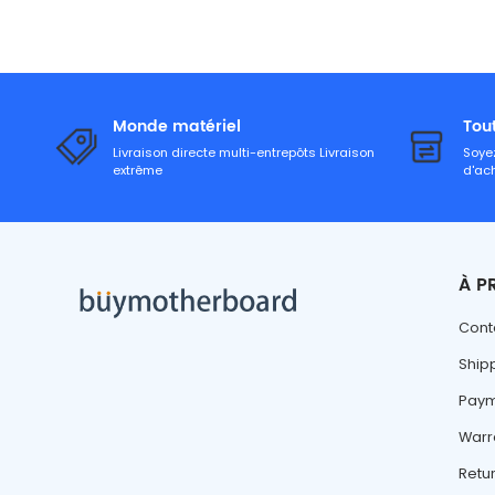
Monde matériel
Tou
Livraison directe multi-entrepôts Livraison
Soyez
extrême
d'ac
À P
Cont
Ship
Paym
Warr
Retu