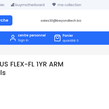
er.
buymotherboard
ma collection
rche
sales30@beyondtech.biz
centre personnel
Panier
Sign In
quantité
0
US FLEX-FL 1YR ARM
ls