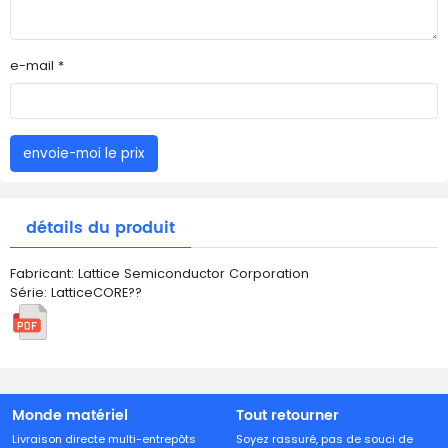
e-mail *
envoie-moi le prix
détails du produit
Fabricant: Lattice Semiconductor Corporation
Série: LatticeCORE??
Monde matériel
Tout retourner
Livraison directe multi-entrepôts
Soyez rassuré, pas de souci de