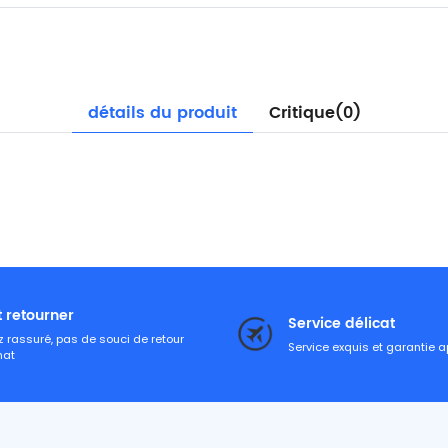
détails du produit
Critique(0)
t retourner
Service délicat
 rassuré, pas de souci de retour
Service exquis et garantie 
hat