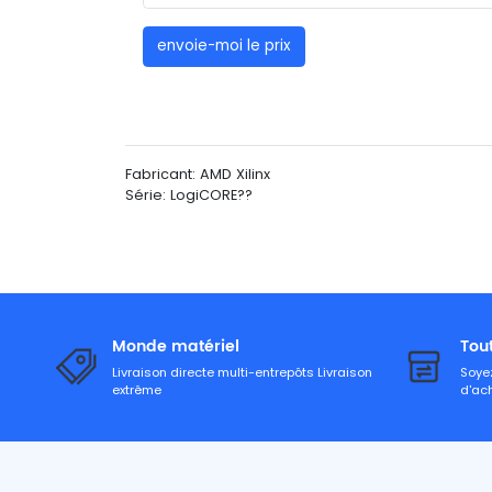
envoie-moi le prix
Fabricant: AMD Xilinx
Série: LogiCORE??
Monde matériel
Tou
Livraison directe multi-entrepôts Livraison
Soyez
extrême
d'ac