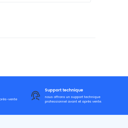
Support technique
nous offrons un support technique
après-vente
professionnel avant et après vente.