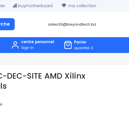
er.
buymotherboard
ma collection
rche
sales30@beyondtech.biz
centre personnel
Panier
Sign In
quantité
0
-DEC-SITE AMD Xilinx
ls
00