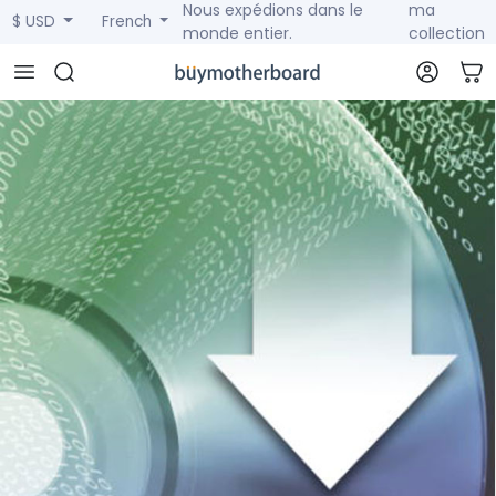
Nous expédions dans le
ma
$ USD
French
monde entier.
collection