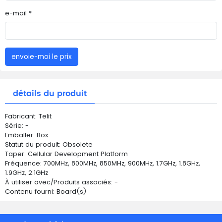
e-mail *
envoie-moi le prix
détails du produit
Fabricant: Telit
Série: -
Emballer: Box
Statut du produit: Obsolete
Taper: Cellular Development Platform
Fréquence: 700MHz, 800MHz, 850MHz, 900MHz, 1.7GHz, 1.8GHz,
1.9GHz, 2.1GHz
À utiliser avec/Produits associés: -
Contenu fourni: Board(s)