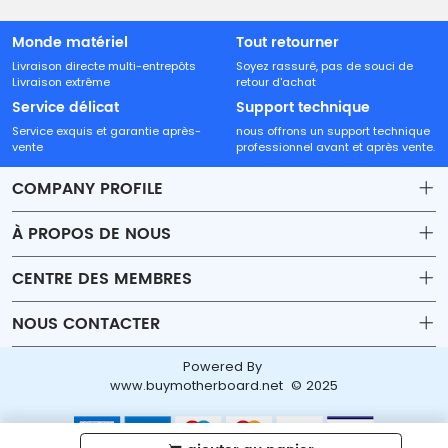
Monde matériel
Tout retourner
Livraison directe multi-entrepôts
Soyez rassuré, pas de souci de
Livraison extrême
retour d'achat
Service délicat
Support technique
Service exquis et garantie après-
nous offrons un support technique
vente
professionnel avant et après vente.
COMPANY PROFILE
À PROPOS DE NOUS
Contact
CENTRE DES MEMBRES
Shipping
Account
NOUS CONTACTER
Payment & Billing Terms
Order
sales30@beyondtech.biz
Powered By
Warranty
Wishlist
www.buymotherboard.net © 2025
Adresse : Pièce 221, Bâtiment 22-1B, Yougan Garden,
Return & Refund
Henggang, Shenzhen, Guangdong, Chine
Privacy Policy