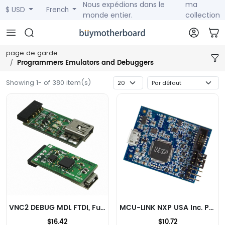
Nous expédions dans le
ma
$ USD
French
monde entier.
collection
page de garde
Programmers Emulators and Debuggers
Showing 1- of 380 item(s)
VNC2 DEBUG MDL FTDI, Future Technology Devices International Ltd Programmeurs, émulateurs et débogueurs
MCU-LINK NXP USA Inc. Programmeurs, émulateurs et débogueurs
$16.42
$10.72